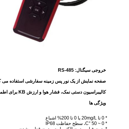
خروجی سیگنال: RS-485
صفحه نمایش از یک نور پس زمینه سفارشی استفاده می کند که می تواند اکسیژن م
کالیبراسیون دستی نمک، فشار هوا و ارزش KB برای اطمینان از مقدار اندازه گیری دقیق.
ویژگی ها
* 0 تا 20mg/L یا 0 تا 200% اشباع
* 0 ~ 50 °C، سطح حفاظت IP68
* بدون فیلم، بدون الکترولیت، بدون قطبی شدن