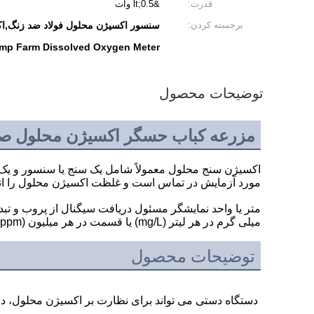
قدرت:
&lt;0.5 وات
برجسته کردن:
سنسور اکسیژن محلول فولاد ضد زنگ,ا
imp Farm Dissolved Oxygen Meter
توضیحات محصول
مزرعه کباب حسگر اکسیژن محلول صنعتی 
اکسیژن سنج محلول معمولاً شامل یک سنج یا سنسور و یک و
مورد آزمایش در تماس است و غلظت اکسیژن محلول را اندا
متر یا واحد نمایشگر مسئول دریافت سیگنال از پروب و تب
میلی گرم در هر لیتر (mg/L) یا قسمت در هر میلیون (ppm). برخی از مترهای پیشرفته نیز ویژگی های اضافی مانند جبران دمای، ثبت داده،و گزینه های اتصال برای انتقال داده.
توضیحات محصول
دستگاه دستی می تواند برای نظارت بر اکسیژن محلول، دمای و PH در آب استفاده شود و می تواند نیازهای اندازه گیری دقیق کیفیت آب ر