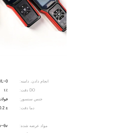
انجام دادن. دامنه:
0~20mg/L یا 0~200%
DO دقت:
۱٪
جنس سنسور:
فولاد
دما دقت:
± 0.2 ℃
مواد عرضه شده:
3v~6v