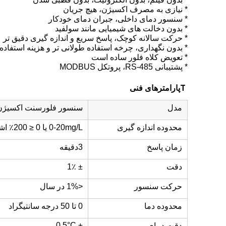
* نیازی به مصرف اکسیژن، هیچ جریان
* سنسور دمای داخلی، جبران دمای خودکار
* بدون دخالت های شیمیایی مانند سولفید
* حرکت سالانه کوچک، پاسخ سریع و اندازه گیری دقیق تر
* بدون نگهداری، چرخه استفاده طولانی تر و هزینه استفاده
* تعویض کلاه فلور ساده است
* پشتیبانی RS-485، پروتکل MODBUS
T
پارامترهای فنی
مدل
سنسور فلورسنت اکسیژن
محدوده اندازه گیری
0-20mg/L یا 0 ≤ 200٪ اشباع
زمان پاسخ
3دقيقه
دقت
± 1٪
حرکت سنسور
<1% در سال
محدوده دما
0 تا 50 درجه سانتیگراد
± 0.5°C
دقت دمای