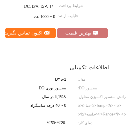
شرایط پرداخت:
L/C، D/A، D/P، T/T
قابلیت ارائه:
0 ~ 1000 عدد
بهترین قیمت
اکنون تماس بگیرید
اطلاعات تکمیلی
مدل:
DYS-1
سنسور DO:
سنسور نوری DO
رانش سنسور اکسیژن محلول:
&lt;1% در سال
<i>Temp.</i> <b>دما</b>
0 ~ 40 درجه سانتیگراد
<i>Range</i> <b>دامنه</b>:
دمای کار:
-20℃~50℃