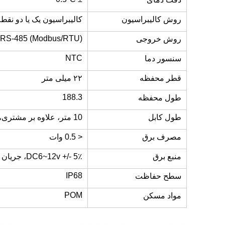
روش کالیبراسیون
کالیبراسیون یک یا دو نقط
RS-485 (Modbus/RTU)
روش خروجی
NTC
سنسور دما
قطر محفظه
۲۲ میلی متر
188.3
طول محفظه
طول کابل
10 متر، علاوه بر مشتری، 5 متر، 15 متر و 30 متر کابل.
مصرف برق
< 0.5 وات
منبع برق
DC6~12v +/- 5٪، جریان <50mA
IP68
سطح حفاظت
POM
مواد مسکن