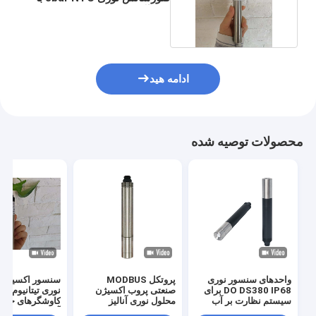
مواد آلیاژ تیتانیوم
ادامه هید
محصولات توصیه شده
واحدهای سنسور نوری
پروتکل MODBUS
سنسور اکسیژن 
DO DS380 IP68 برای
صنعتی پروب اکسیژن
نوری تیتانیوم در
سیستم نظارت بر آب
محلول نوری آنالیز
کاوشگرهای خطی
فلورسانس
آب دریا