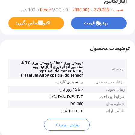
آلیاژ تیتانیوم
قیمت：$270.00 - $380.00/ Piece
MOQ：0 تا 100 عدد
بهترین قیمت
اکنون تماس بگیرید
توضیحات محصول
دوومتر نوری 3bar، دوومتر نوری NTC،
سنسور انجام نوری آلیاژ تیتانیوم
برجسته
,
,
optical do meter NTC
Titanium Alloy optical do sensor
جزئیات بسته بندی
بسته بندی کارتن
زمان تحویل
7 تا 15 روز کاری
شرایط پرداخت
L/C، D/A، D/P، T/T
شماره مدل
DS-380
قابلیت ارائه
0 ~ 1000 عدد
بیشتر ببینید