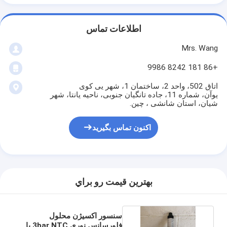
اطلاعات تماس
Mrs. Wang
+86 181 8242 9986
اتاق 502، واحد 2، ساختمان 1، شهر یی کوی
یوآن، شماره 11، جاده تانگیان جنوبی، ناحیه یانتا، شهر
شیان، استان شانشی ، چین.
اکنون تماس بگیرید
بهترين قيمت رو براي
سنسور اکسیژن محلول
فلورسانس نوری 3bar NTC با